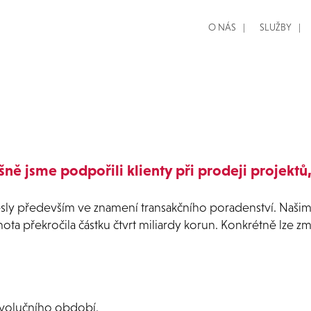
O NÁS
SLUŽBY
ěšně jsme podpořili klienty při prodeji projekt
 nesly především ve znamení transakčního poradenství. Naši
ta překročila částku čtvrt miliardy korun. Konkrétně lze zmí
revolučního období.