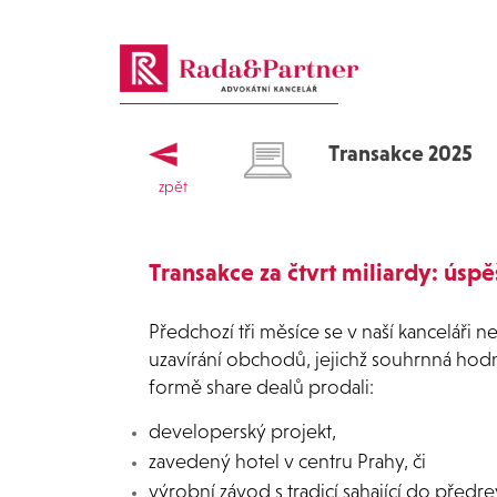
Transakce 2025
zpět
Transakce za čtvrt miliardy: úsp
Předchozí tři měsíce se v naší kanceláři
uzavírání obchodů, jejichž souhrnná hodno
formě share dealů prodali:
developerský projekt,
zavedený hotel v centru Prahy, či
výrobní závod s tradicí sahající do před