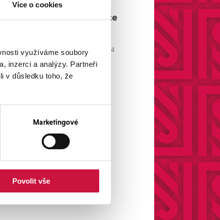
Více o cookies
Kontaktní informace
Na Pankráci 322/26, Praha 4
ěvnosti využíváme soubory
, inzerci a analýzy. Partneři
li v důsledku toho, že
+420 224 810 090
i.rada@radapartner.cz
Marketingové
Povolit vše