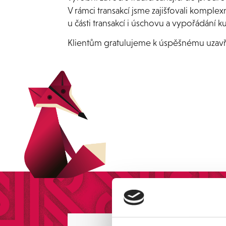
V rámci transakcí jsme zajišťovali komple
u části transakcí i úschovu a vypořádání k
Klientům gratulujeme k úspěšnému uzavření