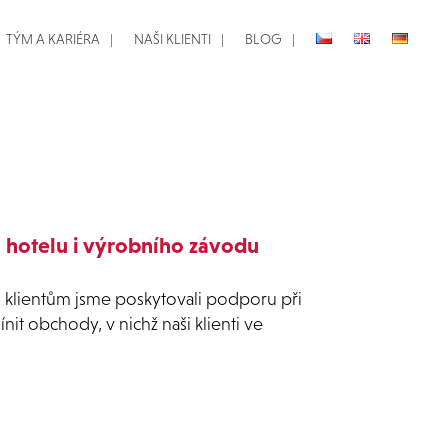
TÝM A KARIÉRA
NAŠI KLIENTI
BLOG
ů, hotelu i výrobního závodu
m klientům jsme poskytovali podporu při
nit obchody, v nichž naši klienti ve