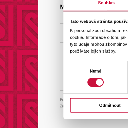
Souhlas
Máte zájem o naše služby ?
Tato webová stránka použív
K personalizaci obsahu a re
cookie. Informace o tom, jak
tyto údaje mohou zkombinovat
používáte jejich služby.
Výběr
Nutné
souhlasu
A
Pole s * jsou nepovinná.
Odmítnout
l
Zásady ochrany osobních údajů
t
e
r